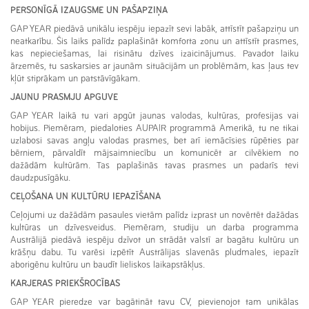
PERSONĪGĀ IZAUGSME UN PAŠAPZIŅA
GAP YEAR piedāvā unikālu iespēju iepazīt sevi labāk, attīstīt pašapziņu un
neatkarību. Šis laiks palīdz paplašināt komforta zonu un attīstīt prasmes,
kas nepieciešamas, lai risinātu dzīves izaicinājumus. Pavadot laiku
ārzemēs, tu saskarsies ar jaunām situācijām un problēmām, kas ļaus tev
kļūt stiprākam un patstāvīgākam.
JAUNU PRASMJU APGUVE
GAP YEAR laikā tu vari apgūt jaunas valodas, kultūras, profesijas vai
hobijus. Piemēram, piedaloties AUPAIR programmā Amerikā, tu ne tikai
uzlabosi savas angļu valodas prasmes, bet arī iemācīsies rūpēties par
bērniem, pārvaldīt mājsaimniecību un komunicēt ar cilvēkiem no
dažādām kultūrām. Tas paplašinās tavas prasmes un padarīs tevi
daudzpusīgāku.
CEĻOŠANA UN KULTŪRU IEPAZĪŠANA
Ceļojumi uz dažādām pasaules vietām palīdz izprast un novērtēt dažādas
kultūras un dzīvesveidus. Piemēram, studiju un darba programma
Austrālijā piedāvā iespēju dzīvot un strādāt valstī ar bagātu kultūru un
krāšņu dabu. Tu varēsi izpētīt Austrālijas slavenās pludmales, iepazīt
aborigēnu kultūru un baudīt lieliskos laikapstākļus.
KARJERAS PRIEKŠROCĪBAS
GAP YEAR pieredze var bagātināt tavu CV, pievienojot tam unikālas