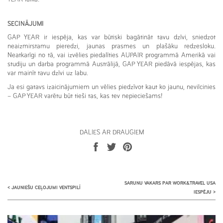
SECINĀJUMI
GAP YEAR ir iespēja, kas var būtiski bagātināt tavu dzīvi, sniedzot
neaizmirstamu pieredzi, jaunas prasmes un plašāku redzesloku.
Neatkarīgi no tā, vai izvēlies piedalīties AUPAIR programmā Amerikā vai
studiju un darba programmā Austrālijā, GAP YEAR piedāvā iespējas, kas
var mainīt tavu dzīvi uz labu.
Ja esi gatavs izaicinājumiem un vēlies piedzīvot kaut ko jaunu, nevilcinies
– GAP YEAR varētu būt tieši tas, kas tev nepieciešams!
DALIES AR DRAUGIEM
SARUNU VAKARS PAR WORK&TRAVEL USA
<
JAUNIEŠU CEĻOJUMI VENTSPILĪ
IESPĒJU
>