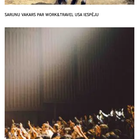
SARUNU VAKARS PAR WORK&TRAVEL USA IESPĒJU