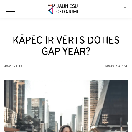
JAUNIEŠU
LT
CEĻOJUMI
KĀPĒC IR VĒRTS DOTIES
GAP YEAR?
2024-05-31
MŪSU
/
ZIŅAS