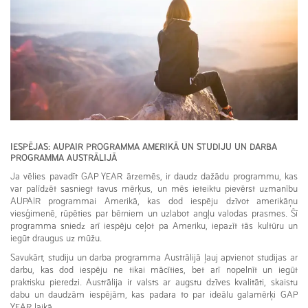
IESPĒJAS: AUPAIR PROGRAMMA AMERIKĀ UN STUDIJU UN DARBA
PROGRAMMA AUSTRĀLIJĀ
Ja vēlies pavadīt GAP YEAR ārzemēs, ir daudz dažādu programmu, kas
var palīdzēt sasniegt tavus mērķus, un mēs ieteiktu pievērst uzmanību
AUPAIR programmai Amerikā, kas dod iespēju dzīvot amerikāņu
viesģimenē, rūpēties par bērniem un uzlabot angļu valodas prasmes. Šī
programma sniedz arī iespēju ceļot pa Ameriku, iepazīt tās kultūru un
iegūt draugus uz mūžu.
Savukārt, studiju un darba programma Austrālijā ļauj apvienot studijas ar
darbu, kas dod iespēju ne tikai mācīties, bet arī nopelnīt un iegūt
praktisku pieredzi. Austrālija ir valsts ar augstu dzīves kvalitāti, skaistu
dabu un daudzām iespējām, kas padara to par ideālu galamērķi GAP
YEAR laikā.