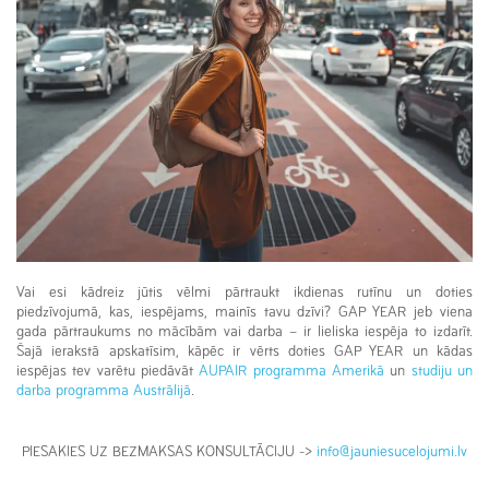
Vai esi kādreiz jūtis vēlmi pārtraukt ikdienas rutīnu un doties
piedzīvojumā, kas, iespējams, mainīs tavu dzīvi? GAP YEAR jeb viena
gada pārtraukums no mācībām vai darba – ir lieliska iespēja to izdarīt.
Šajā ierakstā apskatīsim, kāpēc ir vērts doties GAP YEAR un kādas
iespējas tev varētu piedāvāt
AUPAIR programma Amerikā
un
studiju un
darba programma Austrālijā
.
PIESAKIES UZ BEZMAKSAS KONSULTĀCIJU ->
info@jauniesucelojumi.lv