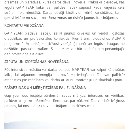
prasmes un pieredzes, kuras darba devēji novērtē. Praktiska pieredze, kas
iegūta GAP YEAR laikā, var palīdzēt labāk saprast, kāda karjeras ceļa
izvēle ir piemērotākā. Darba devēji bieži vien vērtē kandidātus, kuri ir
gatavi izkāpt no savas komforta zonas un risināt jaunus izaicinājumus.
KONTAKTU VEIDOŠANA
GAP YEAR piedāvā iespēju satikt jaunus cilvēkus un veidot ilgstošas
draudzības un profesionālos kontaktus. Piemēram, piedaloties AUPAIR
programmā Amerikā, tu dzīvosi vietējā ģimenē un iegūsi draugus no
dažādām pasaules malām. Šie kontakti var būt noderīgi gan personīgajā,
gan profesionālajā dzīvē.
ATPŪTA UN IZDEGŠANAS NOVĒRŠANA
Pēc intensīvas mācību vai darba perioda GAP YEAR var kalpot kā atpūtas
laiks, lai atjaunotu enerģiju un novērstu izdegšanu. Tas var palīdzēt
atgriezties pie mācībām vai darba ar jaunu motivāciju un skaidrāku prātu.
PAŠAPZIŅAS UN MĒRĶTIECĪBAS PALIELINĀŠANA
Gap year dod iespēju pārdomāt savus mērķus, intereses un vērtības,
palīdzot pieņemt informētus lēmumus par nākotni. Tas var būt izšķirošs
periods, lai noskaidrotu savu aicinājumu un dzīves ceļu.