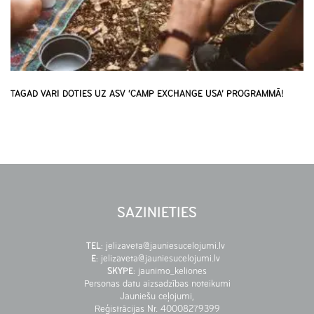
TAGAD VARI DOTIES UZ ASV ‘CAMP EXCHANGE USA’ PROGRAMMĀ!
SAZINIETIES
TEL
:
jelizaveta@jauniesucelojumi.lv
E
:
jelizaveta@jauniesucelojumi.lv
SKYPE
:
jaunimo_keliones
Personas datu aizsadzības noteikumi
Jauniešu ceļojumi,
Reģistrācijas Nr. 40008279399