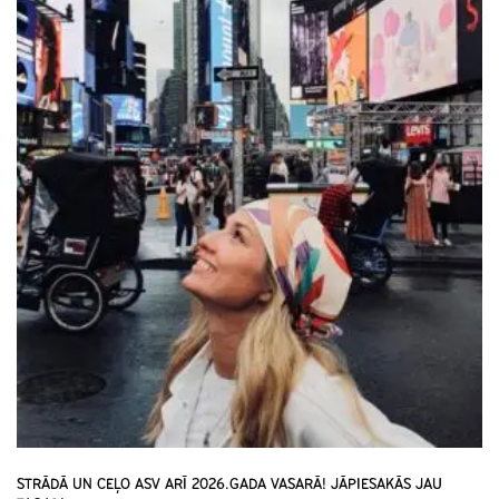
STRĀDĀ UN CEĻO ASV ARĪ 2026.GADA VASARĀ! JĀPIESAKĀS JAU