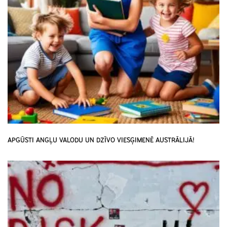
APGŪSTI ANGĻU VALODU UN DZĪVO VIESĢIMENĒ AUSTRĀLIJĀ!