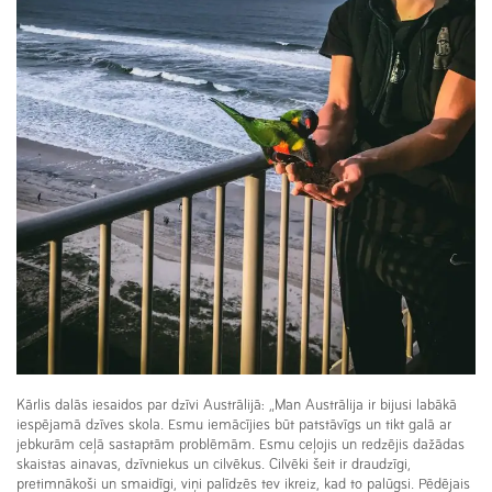
Kārlis dalās iesaidos par dzīvi Austrālijā: „Man Austrālija ir bijusi labākā
iespējamā dzīves skola. Esmu iemācījies būt patstāvīgs un tikt galā ar
jebkurām ceļā sastaptām problēmām. Esmu ceļojis un redzējis dažādas
skaistas ainavas, dzīvniekus un cilvēkus. Cilvēki šeit ir draudzīgi,
pretimnākoši un smaidīgi, viņi palīdzēs tev ikreiz, kad to palūgsi. Pēdējais