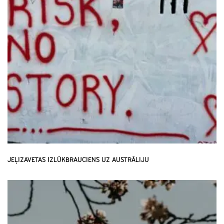
JEĻIZAVETAS IZLŪKBRAUCIENS UZ AUSTRĀLIJU