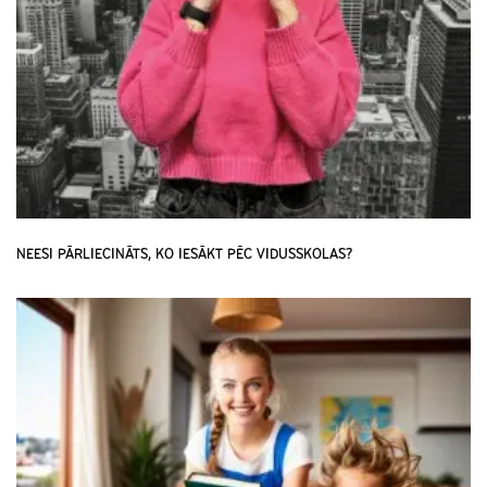
NEESI PĀRLIECINĀTS, KO IESĀKT PĒC VIDUSSKOLAS?