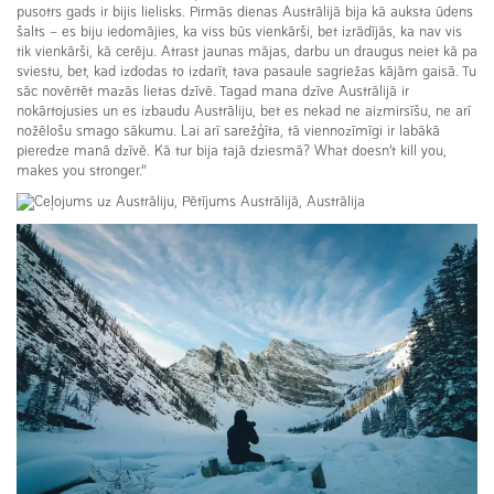
pusotrs gads ir bijis lielisks. Pirmās dienas Austrālijā bija kā auksta ūdens
šalts – es biju iedomājies, ka viss būs vienkārši, bet izrādījās, ka nav vis
tik vienkārši, kā cerēju. Atrast jaunas mājas, darbu un draugus neiet kā pa
sviestu, bet, kad izdodas to izdarīt, tava pasaule sagriežas kājām gaisā. Tu
sāc novērtēt mazās lietas dzīvē. Tagad mana dzīve Austrālijā ir
nokārtojusies un es izbaudu Austrāliju, bet es nekad ne aizmirsīšu, ne arī
nožēlošu smago sākumu. Lai arī sarežģīta, tā viennozīmīgi ir labākā
pieredze manā dzīvē. Kā tur bija tajā dziesmā? What doesn’t kill you,
makes you stronger.“