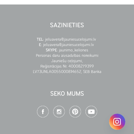
SAZINIETIES
TEL
:
jelizaveta@jauniesucelojumi.lv
E
:
jelizaveta@jauniesucelojumi.lv
SKYPE
:
jaunimo_keliones
Personas datu aizsadzības noteikumi
Jauniešu ceļojumi,
Reģistrācijas Nr. 40008279399
LV73UNLA0055000814652, SEB Banka
SEKO MUMS