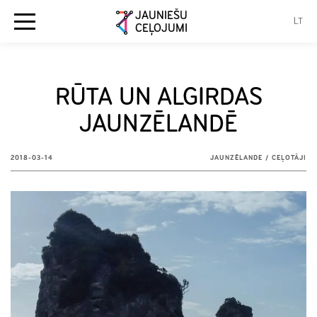
JAUNIEŠU
LT
CEĻOJUMI
RŪTA UN ALGIRDAS
JAUNZĒLANDĒ
2018-03-14
JAUNZĒLANDE
/
CEĻOTĀJI