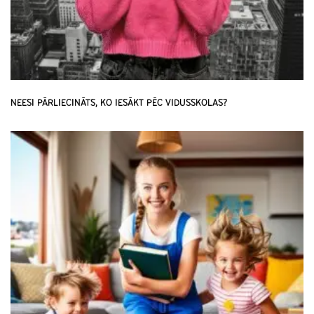
NEESI PĀRLIECINĀTS, KO IESĀKT PĒC VIDUSSKOLAS?