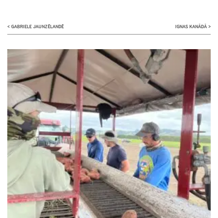
<
GABRIELE JAUNZĒLANDĒ
IGNAS KANĀDĀ
>