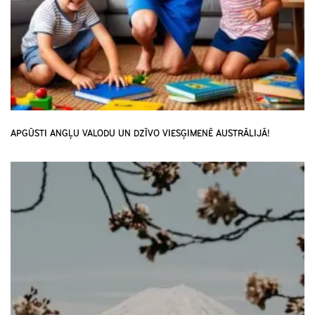
APGŪSTI ANGĻU VALODU UN DZĪVO VIESĢIMENĒ AUSTRĀLIJĀ!