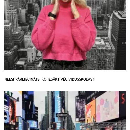
NEESI PĀRLIECINĀTS, KO IESĀKT PĒC VIDUSSKOLAS?