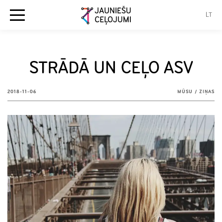
JAUNIEŠU
LT
CEĻOJUMI
STRĀDĀ UN CEĻO ASV
2018-11-06
MŪSU
/
ZIŅAS