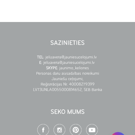
SAZINIETIES
TEL
:
jelizaveta@jauniesucelojumi.lv
E
:
jelizaveta@jauniesucelojumi.lv
SKYPE
:
jaunimo_keliones
Personas datu aizsadzības noteikumi
Jauniešu ceļojumi,
Reģistrācijas Nr. 40008279399
LV73UNLA0055000814652, SEB Banka
SEKO MUMS