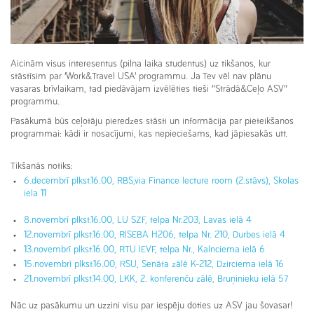
Aicinām visus interesentus (pilna laika studentus) uz tikšanos, kur
stāstīsim par ‘Work&Travel USA’ programmu. Ja Tev vēl nav plānu
vasaras brīvlaikam, tad piedāvājam izvēlēties tieši “Strādā&Ceļo ASV”
programmu.
Pasākumā būs ceļotāju pieredzes stāsti un informācija par pieteikšanos
programmai: kādi ir nosacījumi, kas nepieciešams, kad jāpiesakās utt.
Tikšanās notiks:
6.decembrī plkst.16.00, RBS,via Finance lecture room (2.stāvs), Skolas
iela 11
8.novembrī plkst.16.00, LU SZF, telpa Nr.203, Lavas ielā 4
12.novembrī plkst.16.00, RISEBA H206, telpa Nr. 210, Durbes ielā 4
13.novembrī plkst.16.00, RTU IEVF, telpa Nr., Kalnciema ielā 6
15.novembrī plkst.16.00, RSU, Senāta zālē K-212, Dzirciema ielā 16
21.novembrī plkst.14.00, LKK, 2. konferenču zālē, Bruņinieku ielā 57
Nāc uz pasākumu un uzzini visu par iespēju doties uz ASV jau šovasar!