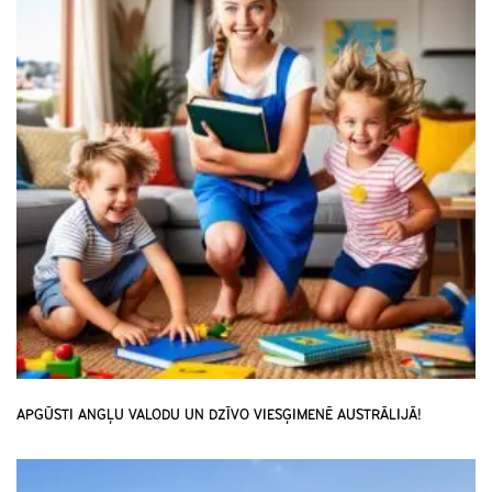
APGŪSTI ANGĻU VALODU UN DZĪVO VIESĢIMENĒ AUSTRĀLIJĀ!