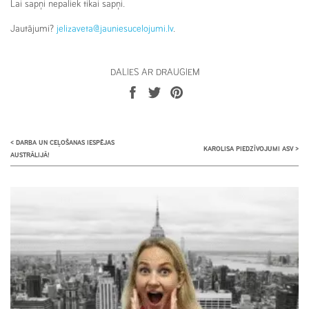
Lai sapņi nepaliek tikai sapņi.
Jautājumi?
jelizaveta@jauniesucelojumi.lv
.
DALIES AR DRAUGIEM
<
DARBA UN CEĻOŠANAS IESPĒJAS
KAROLISA PIEDZĪVOJUMI ASV
>
AUSTRĀLIJĀ!