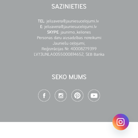
SAZINIETIES
TEL
:
jelizaveta@jauniesucelojumi.lv
E
:
jelizaveta@jauniesucelojumi.lv
SKYPE
:
jaunimo_keliones
Personas datu aizsadzības noteikumi
Jauniešu ceļojumi,
Reģistrācijas Nr. 40008279399
LV73UNLA0055000814652, SEB Banka
SEKO MUMS