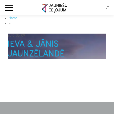
JAUNIEŠU
LT
CEĻOJUMI
Home
»
2016-05-09
IEVA & JĀNIS
JAUNZĒLANDĒ