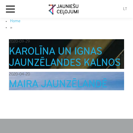
JAUNIEŠU
LT
CEĻOJUMI
Home
»
2020-09-29
KAROLĪNA UN IGNAS
JAUNZĒLANDES KALNOS
2020-04-20
MAIRA JAUNZĒLANDĒ