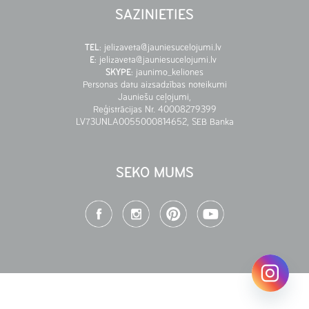
SAZINIETIES
TEL
:
jelizaveta@jauniesucelojumi.lv
E
:
jelizaveta@jauniesucelojumi.lv
SKYPE
:
jaunimo_keliones
Personas datu aizsadzības noteikumi
Jauniešu ceļojumi,
Reģistrācijas Nr. 40008279399
LV73UNLA0055000814652, SEB Banka
SEKO MUMS