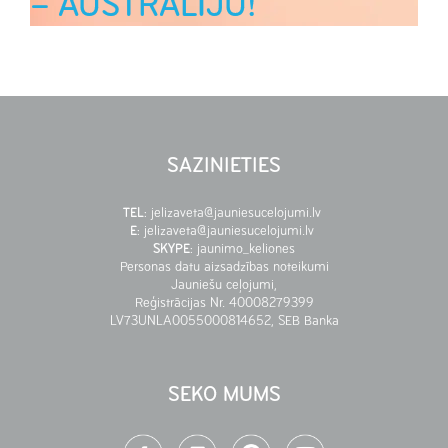
– AUSTRĀLIJU!
SAZINIETIES
TEL
:
jelizaveta@jauniesucelojumi.lv
E
:
jelizaveta@jauniesucelojumi.lv
SKYPE
:
jaunimo_keliones
Personas datu aizsadzības noteikumi
Jauniešu ceļojumi,
Reģistrācijas Nr. 40008279399
LV73UNLA0055000814652, SEB Banka
SEKO MUMS