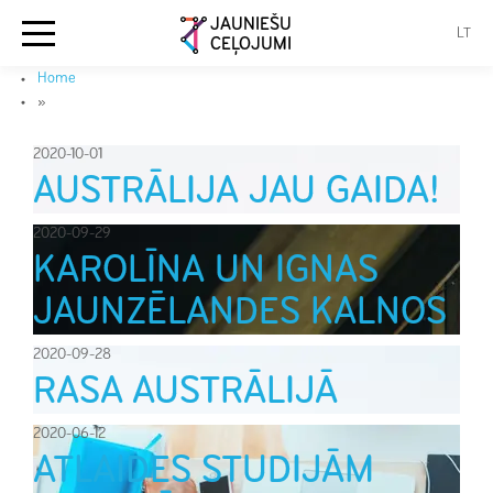
JAUNIEŠU
LT
CEĻOJUMI
Home
»
2020-10-01
AUSTRĀLIJA JAU GAIDA!
2020-09-29
KAROLĪNA UN IGNAS
JAUNZĒLANDES KALNOS
2020-09-28
RASA AUSTRĀLIJĀ
2020-06-12
ATLAIDES STUDIJĀM