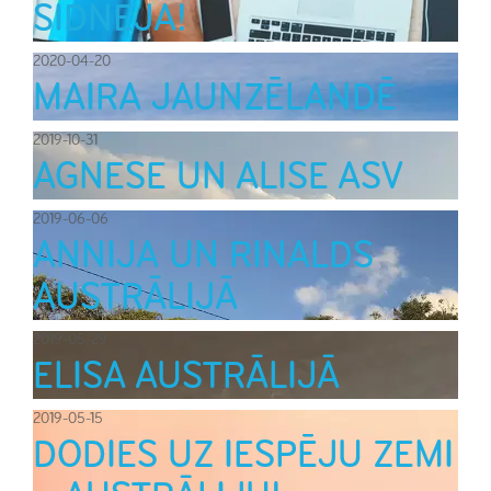
SIDNEJĀ!
2020-04-20
MAIRA JAUNZĒLANDĒ
2019-10-31
AGNESE UN ALISE ASV
2019-06-06
ANNIJA UN RINALDS
AUSTRĀLIJĀ
2019-05-29
ELISA AUSTRĀLIJĀ
2019-05-15
DODIES UZ IESPĒJU ZEMI