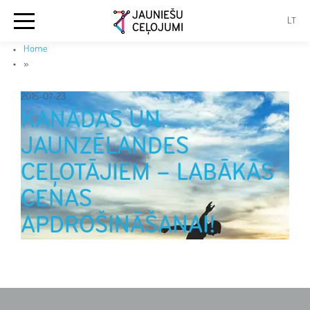
JAUNIEŠU
LT
CEĻOJUMI
Home
»
2015-07-23
KANĀDAS UN
JAUNZĒLANDES
CEĻOTĀJIEM – LABĀKĀS
CENAS
APDROŠINĀŠANAI!