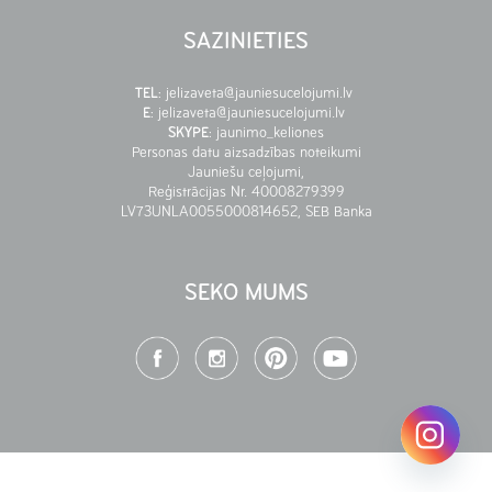
SAZINIETIES
TEL
:
jelizaveta@jauniesucelojumi.lv
E
:
jelizaveta@jauniesucelojumi.lv
SKYPE
:
jaunimo_keliones
Personas datu aizsadzības noteikumi
Jauniešu ceļojumi,
Reģistrācijas Nr. 40008279399
LV73UNLA0055000814652, SEB Banka
SEKO MUMS