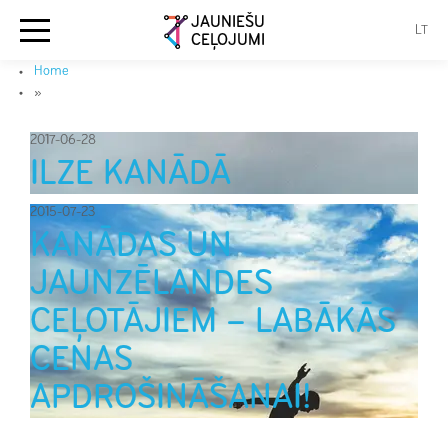
JAUNIEŠU
LT
CEĻOJUMI
Home
»
2017-06-28
ILZE KANĀDĀ
2015-07-23
KANĀDAS UN
JAUNZĒLANDES
CEĻOTĀJIEM – LABĀKĀS
CENAS
APDROŠINĀŠANAI!