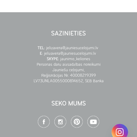
SAZINIETIES
TEL
:
jelizaveta@jauniesucelojumi.lv
E
:
jelizaveta@jauniesucelojumi.lv
SKYPE
:
jaunimo_keliones
Personas datu aizsadzības noteikumi
Jauniešu ceļojumi,
Reģistrācijas Nr. 40008279399
LV73UNLA0055000814652, SEB Banka
SEKO MUMS