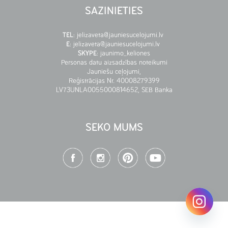
SAZINIETIES
TEL
:
jelizaveta@jauniesucelojumi.lv
E
:
jelizaveta@jauniesucelojumi.lv
SKYPE
:
jaunimo_keliones
Personas datu aizsadzības noteikumi
Jauniešu ceļojumi,
Reģistrācijas Nr. 40008279399
LV73UNLA0055000814652, SEB Banka
SEKO MUMS