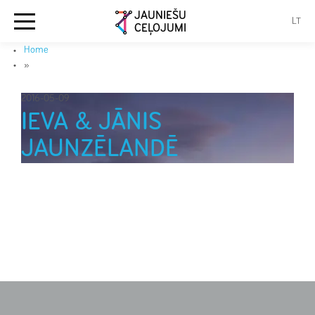
JAUNIEŠU
LT
CEĻOJUMI
Home
»
2016-05-09
IEVA & JĀNIS
JAUNZĒLANDĒ