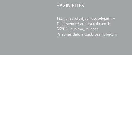
SAZINIETIES
TEL
:
jelizaveta@jauniesucelojumi.lv
E
:
jelizaveta@jauniesucelojumi.lv
SKYPE
:
jaunimo_keliones
Personas datu aizsadzības noteikumi