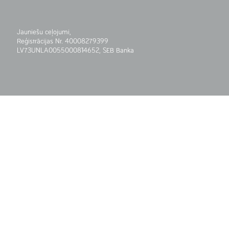
Jauniešu ceļojumi,
Reģistrācijas Nr. 40008279399
LV73UNLA0055000814652, SEB Banka