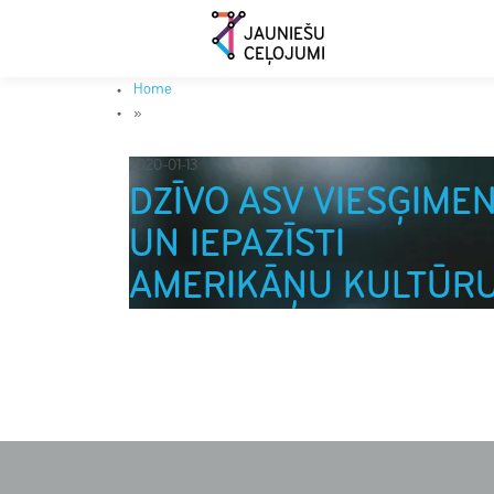
JAUNIEŠU
CEĻOJUMI
Home
»
2020-01-13
DZĪVO ASV VIESĢIME
UN IEPAZĪSTI
AMERIKĀŅU KULTŪR