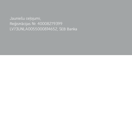
Jauniešu ceļojumi,
Reģistrācijas Nr. 40008279399
LV73UNLA0055000814652, SEB Banka