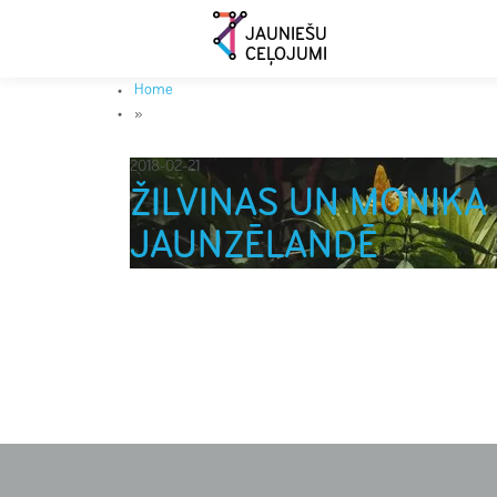
JAUNIEŠU
CEĻOJUMI
Home
»
2018-02-21
ŽILVINAS UN MONIKA
JAUNZĒLANDĒ