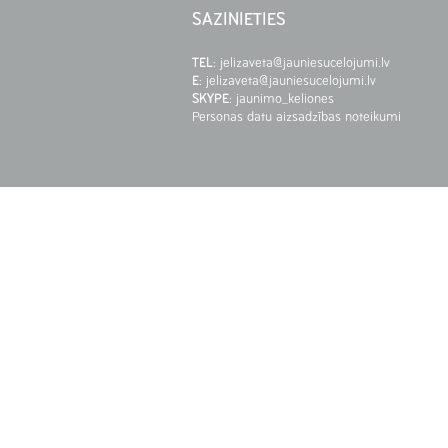
SAZINIETIES
TEL
:
jelizaveta@jauniesucelojumi.lv
E
:
jelizaveta@jauniesucelojumi.lv
SKYPE
:
jaunimo_keliones
Personas datu aizsadzības noteikumi