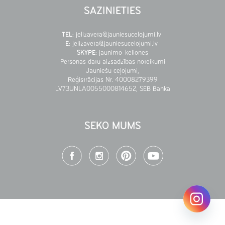
SAZINIETIES
TEL
:
jelizaveta@jauniesucelojumi.lv
E
:
jelizaveta@jauniesucelojumi.lv
SKYPE
:
jaunimo_keliones
Personas datu aizsadzības noteikumi
Jauniešu ceļojumi,
Reģistrācijas Nr. 40008279399
LV73UNLA0055000814652, SEB Banka
SEKO MUMS