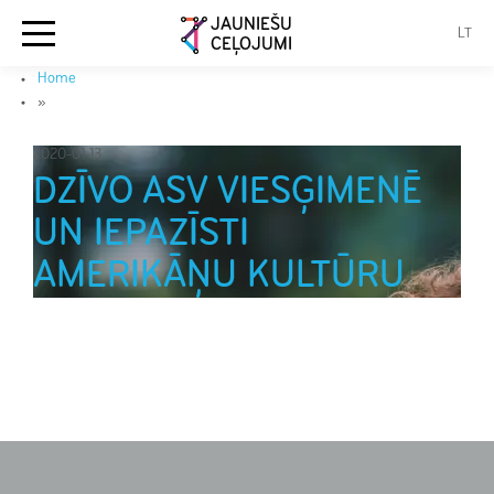
JAUNIEŠU
LT
CEĻOJUMI
Home
»
2020-01-13
DZĪVO ASV VIESĢIMENĒ
UN IEPAZĪSTI
AMERIKĀŅU KULTŪRU