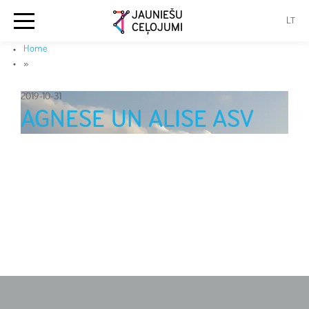
JAUNIEŠU
LT
CEĻOJUMI
Home
»
2019-10-31
AGNESE UN ALISE ASV