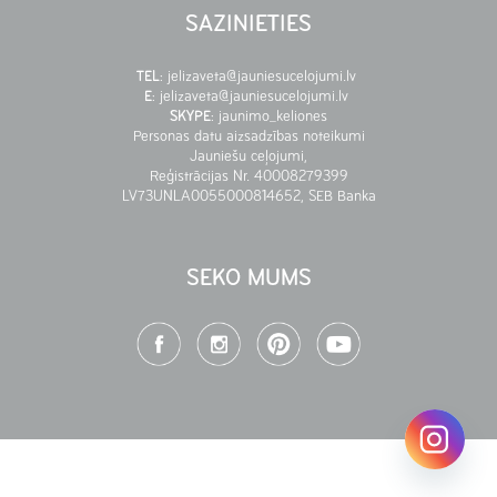
SAZINIETIES
TEL
:
jelizaveta@jauniesucelojumi.lv
E
:
jelizaveta@jauniesucelojumi.lv
SKYPE
:
jaunimo_keliones
Personas datu aizsadzības noteikumi
Jauniešu ceļojumi,
Reģistrācijas Nr. 40008279399
LV73UNLA0055000814652, SEB Banka
SEKO MUMS