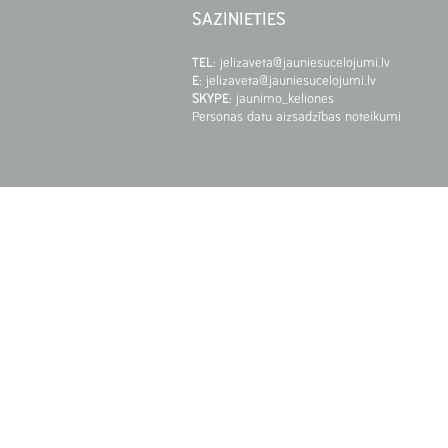
SAZINIETIES
TEL
:
jelizaveta@jauniesucelojumi.lv
E
:
jelizaveta@jauniesucelojumi.lv
SKYPE
:
jaunimo_keliones
Personas datu aizsadzības noteikumi