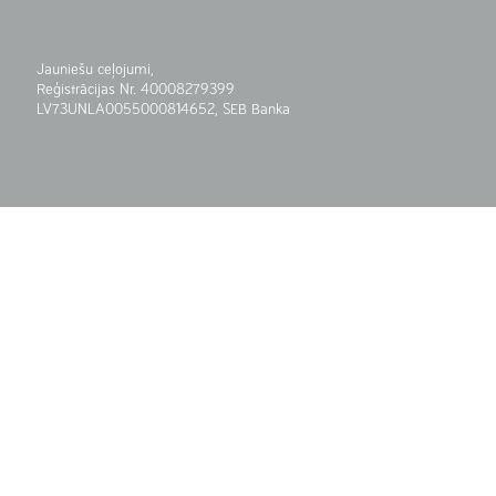
Jauniešu ceļojumi,
Reģistrācijas Nr. 40008279399
LV73UNLA0055000814652, SEB Banka