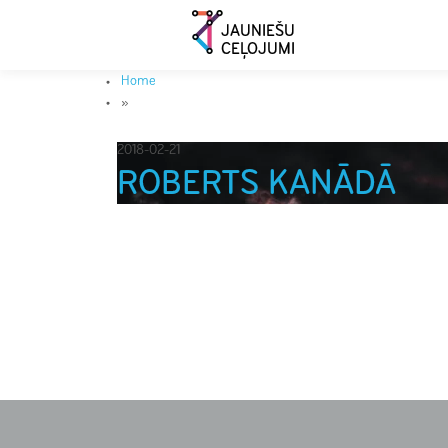
JAUNIEŠU
CEĻOJUMI
Home
»
2018-02-21
ROBERTS KANĀDĀ