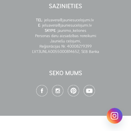
SAZINIETIES
TEL
:
jelizaveta@jauniesucelojumi.lv
E
:
jelizaveta@jauniesucelojumi.lv
SKYPE
:
jaunimo_keliones
Personas datu aizsadzības noteikumi
Jauniešu ceļojumi,
Reģistrācijas Nr. 40008279399
LV73UNLA0055000814652, SEB Banka
SEKO MUMS