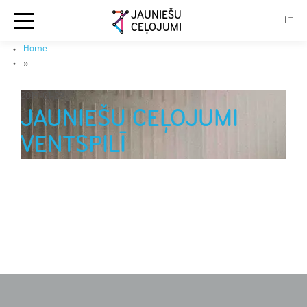
JAUNIEŠU
LT
CEĻOJUMI
Home
»
2019-01-29
JAUNIEŠU CEĻOJUMI
VENTSPILĪ