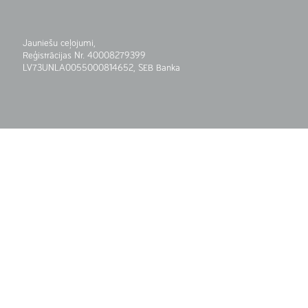
Jauniešu ceļojumi,
Reģistrācijas Nr. 40008279399
LV73UNLA0055000814652, SEB Banka