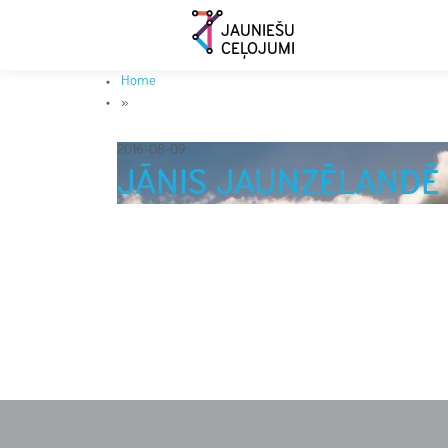
JAUNIEŠU
CEĻOJUMI
Home
»
2016-08-09
JĀNIS JAUNZĒLANDĒ