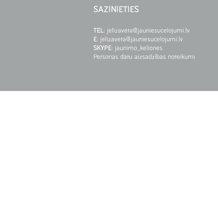
SAZINIETIES
TEL
:
jelizaveta@jauniesucelojumi.lv
E
:
jelizaveta@jauniesucelojumi.lv
SKYPE
:
jaunimo_keliones
Personas datu aizsadzības noteikumi