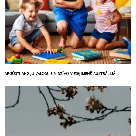
APGŪSTI ANGĻU VALODU UN DZĪVO VIESĢIMENĒ AUSTRĀLIJĀ!