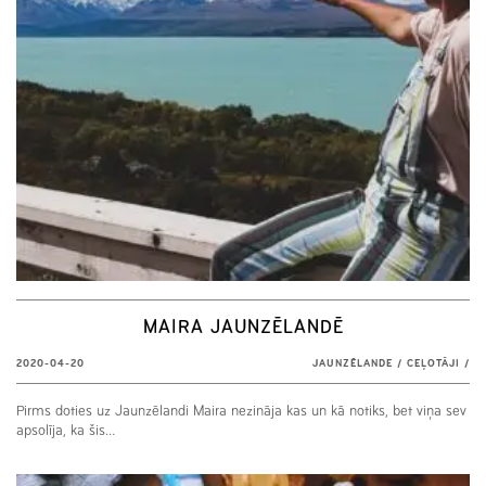
MAIRA JAUNZĒLANDĒ
2020-04-20
JAUNZĒLANDE
/
CEĻOTĀJI
/
Pirms doties uz Jaunzēlandi Maira nezināja kas un kā notiks, bet viņa sev
apsolīja, ka šis…