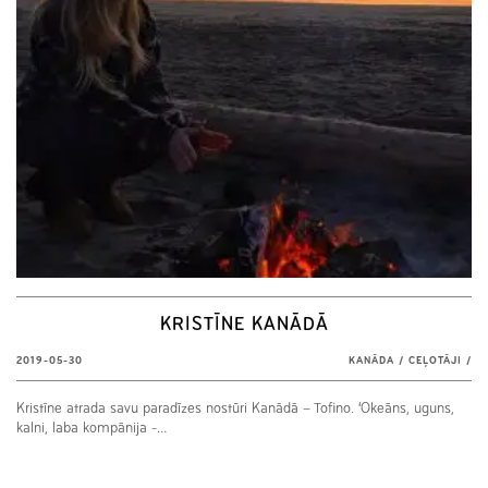
KRISTĪNE KANĀDĀ
2019-05-30
KANĀDA
/
CEĻOTĀJI
/
Kristīne atrada savu paradīzes nostūri Kanādā – Tofino. ‘Okeāns, uguns,
kalni, laba kompānija -…