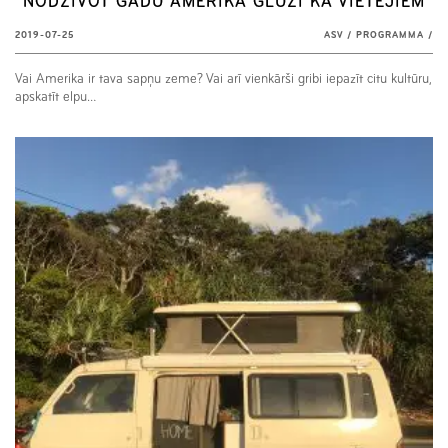
NODZĪVOT GADU AMERIKĀ GLUŽI KĀ VIETĒJIEM
2019-07-25
ASV
/
PROGRAMMA
/
Vai Amerika ir tava sapņu zeme? Vai arī vienkārši gribi iepazīt citu kultūru,
apskatīt elpu…