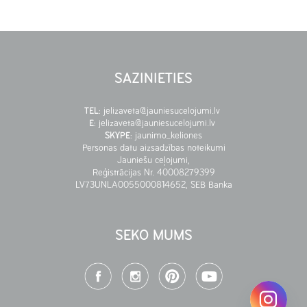
SAZINIETIES
TEL
:
jelizaveta@jauniesucelojumi.lv
E
:
jelizaveta@jauniesucelojumi.lv
SKYPE
:
jaunimo_keliones
Personas datu aizsadzības noteikumi
Jauniešu ceļojumi,
Reģistrācijas Nr. 40008279399
LV73UNLA0055000814652, SEB Banka
SEKO MUMS