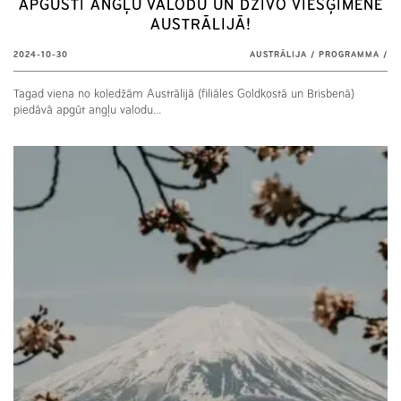
APGŪSTI ANGĻU VALODU UN DZĪVO VIESĢIMENĒ
AUSTRĀLIJĀ!
2024-10-30
AUSTRĀLIJA
/
PROGRAMMA
/
Tagad viena no koledžām Austrālijā (filiāles Goldkostā un Brisbenā)
piedāvā apgūt angļu valodu…