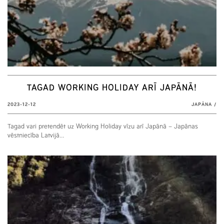
TAGAD WORKING HOLIDAY ARĪ JAPĀNĀ!
2023-12-12
JAPĀNA
/
Tagad vari pretendēt uz Working Holiday vīzu arī Japānā – Japānas
vēstniecība Latvijā…