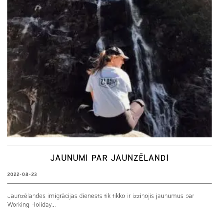
JAUNUMI PAR JAUNZĒLANDI
2022-08-23
Jaunzēlandes imigrācijas dienests tik tikko ir izziņojis jaunumus par
Working Holiday…