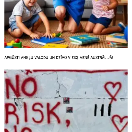
APGŪSTI ANGĻU VALODU UN DZĪVO VIESĢIMENĒ AUSTRĀLIJĀ!