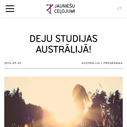
JAUNIEŠU
LT
CEĻOJUMI
DEJU STUDIJAS
AUSTRĀLIJĀ!
2015-09-01
AUSTRĀLIJA
/
PROGRAMMA