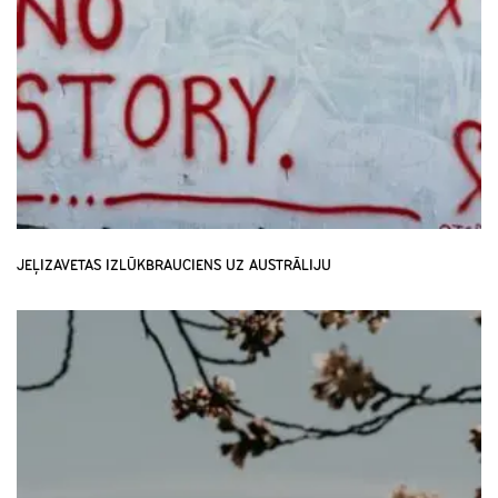
JEĻIZAVETAS IZLŪKBRAUCIENS UZ AUSTRĀLIJU