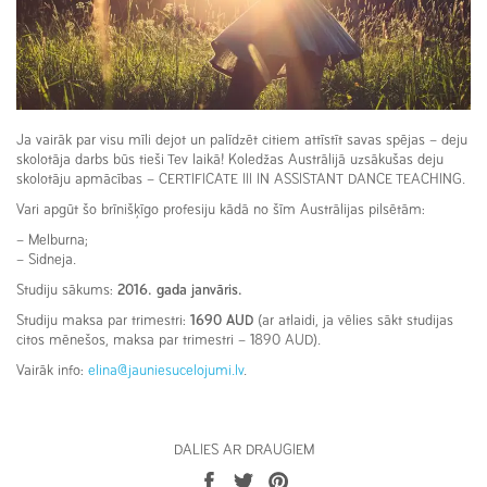
Ja vairāk par visu mīli dejot un palīdzēt citiem attīstīt savas spējas – deju
skolotāja darbs būs tieši Tev laikā! Koledžas Austrālijā uzsākušas deju
skolotāju apmācības – CERTIFICATE III IN ASSISTANT DANCE TEACHING.
Vari apgūt šo brīnišķīgo profesiju kādā no šīm Austrālijas pilsētām:
– Melburna;
– Sidneja.
Studiju sākums:
2016. gada janvāris.
Studiju maksa par trimestri:
1690 AUD
(ar atlaidi, ja vēlies sākt studijas
citos mēnešos, maksa par trimestri – 1890 AUD).
Vairāk info:
elina@jauniesucelojumi.lv
.
DALIES AR DRAUGIEM