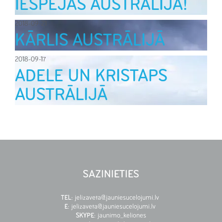
IESPĒJAS AUSTRĀLIJĀ!
2018-09-21
KĀRLIS AUSTRĀLIJĀ
2018-09-17
ADELE UN KRISTAPS
AUSTRĀLIJĀ
SAZINIETIES
TEL
:
jelizaveta@jauniesucelojumi.lv
E
:
jelizaveta@jauniesucelojumi.lv
SKYPE
:
jaunimo_keliones