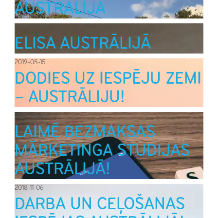
AUSTRĀLIJĀ
2019-05-29
ELISA AUSTRĀLIJĀ
2019-05-15
DODIES UZ IESPĒJU ZEMI
– AUSTRĀLIJU!
2019-05-10
LAIMĒ BEZMAKSAS
MĀRKETINGA STUDIJAS
AUSTRĀLIJĀ!
2018-11-06
DARBA UN CEĻOŠANAS