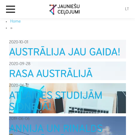
JAUNIEŠU
LT
CEĻOJUMI
Home
»
2020-10-01
AUSTRĀLIJA JAU GAIDA!
2020-09-28
RASA AUSTRĀLIJĀ
2020-06-12
ATLAIDES STUDIJĀM
SIDNEJĀ!
2019-06-06
ANNIJA UN RINALDS