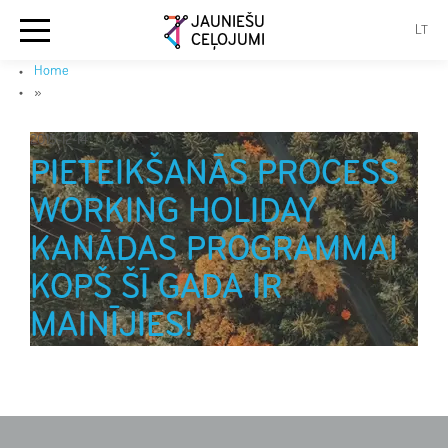
JAUNIEŠU
LT
CEĻOJUMI
Home
»
2015-12-14
PIETEIKŠANĀS PROCESS
WORKING HOLIDAY
KANĀDAS PROGRAMMAI
KOPŠ ŠĪ GADA IR
MAINĪJIES!