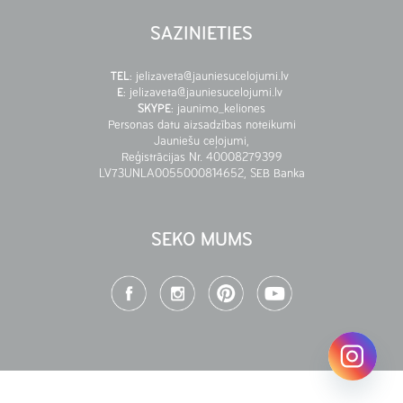
SAZINIETIES
TEL
:
jelizaveta@jauniesucelojumi.lv
E
:
jelizaveta@jauniesucelojumi.lv
SKYPE
:
jaunimo_keliones
Personas datu aizsadzības noteikumi
Jauniešu ceļojumi,
Reģistrācijas Nr. 40008279399
LV73UNLA0055000814652, SEB Banka
SEKO MUMS