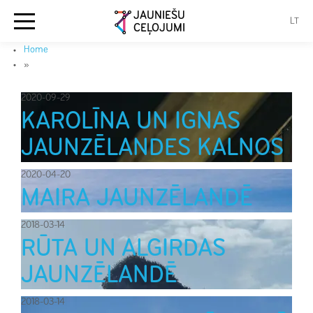
JAUNIEŠU
LT
CEĻOJUMI
Home
»
2020-09-29
KAROLĪNA UN IGNAS
JAUNZĒLANDES KALNOS
2020-04-20
MAIRA JAUNZĒLANDĒ
2018-03-14
RŪTA UN ALGIRDAS
JAUNZĒLANDĒ
2018-03-14