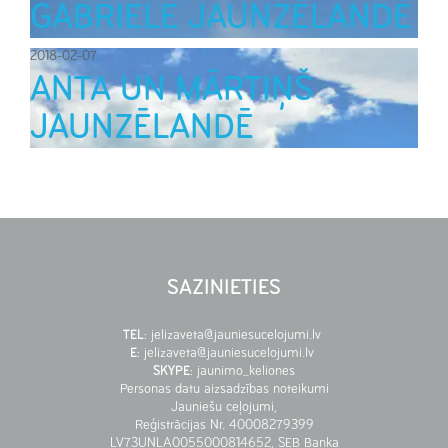
GABRIELE JAUNZĒLANDĒ
2018-02-07
ANTA UN MĀRTIŅŠ
JAUNZĒLANDĒ
SAZINIETIES
TEL
:
jelizaveta@jauniesucelojumi.lv
E
:
jelizaveta@jauniesucelojumi.lv
SKYPE
:
jaunimo_keliones
Personas datu aizsadzības noteikumi
Jauniešu ceļojumi,
Reģistrācijas Nr. 40008279399
LV73UNLA0055000814652, SEB Banka