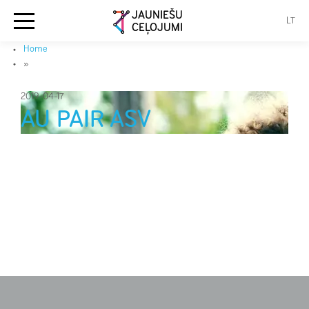
JAUNIEŠU
LT
CEĻOJUMI
Home
»
2019-04-17
AU PAIR ASV