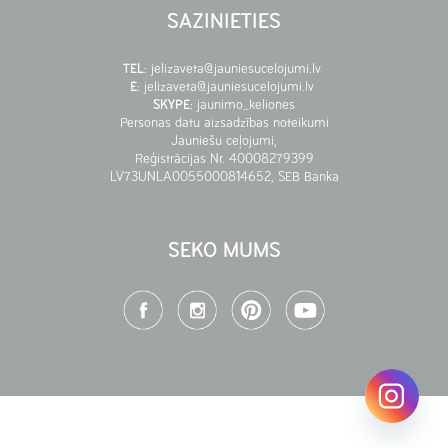
SAZINIETIES
TEL
:
jelizaveta@jauniesucelojumi.lv
E
:
jelizaveta@jauniesucelojumi.lv
SKYPE
:
jaunimo_keliones
Personas datu aizsadzības noteikumi
Jauniešu ceļojumi,
Reģistrācijas Nr. 40008279399
LV73UNLA0055000814652, SEB Banka
SEKO MUMS