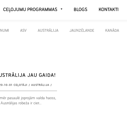
CEĻOJUMU PROGRAMMAS
BLOGS
KONTAKTI
UNUMI
ASV
AUSTRĀLIJA
JAUNZĒLANDE
KANĀDA
USTRĀLIJA JAU GAIDA!
20-10-01
CEĻOTĀJI
/
AUSTRĀLIJA
/
mēr pasaulē joprojām valda haoss,
 Austrālijas robeža ir ciet…