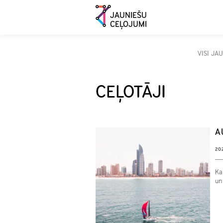
JAUNIEŠU
CEĻOJUMI
VISI JA
CEĻOTĀJI
A
20
Ka
un