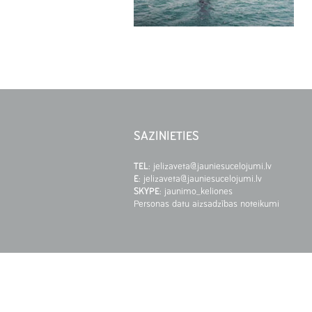
SAZINIETIES
TEL
:
jelizaveta@jauniesucelojumi.lv
E
:
jelizaveta@jauniesucelojumi.lv
SKYPE
:
jaunimo_keliones
Personas datu aizsadzības noteikumi