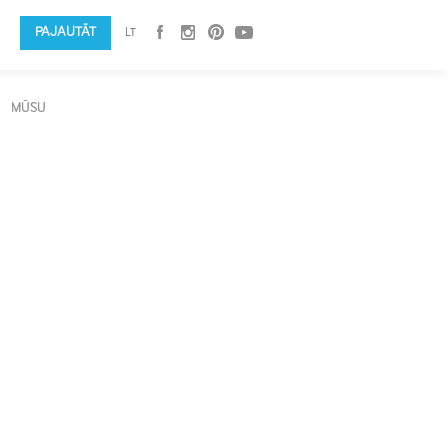
PAJAUTĀT
LT
MŪSU